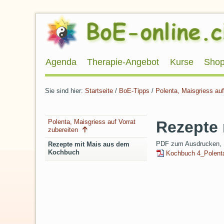
Direkt
zum
Inhalt
Direkt
zur
Navigation
Agenda
Therapie-Angebot
Kurse
Sho
Sie sind hier:
Startseite
/
BoE-Tipps
/
Polenta, Maisgriess auf
Artikelaktionen
Navigation
Rezepte
Polenta, Maisgriess auf Vorrat
zubereiten
PDF zum Ausdrucken, 
Rezepte mit Mais aus dem
Kochbuch
Kochbuch 4_Polent