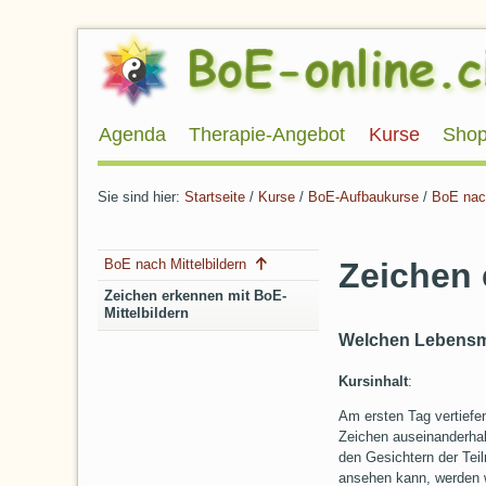
Direkt
zum
Inhalt
Direkt
zur
Navigation
Agenda
Therapie-Angebot
Kurse
Sho
Sie sind hier:
Startseite
/
Kurse
/
BoE-Aufbaukurse
/
BoE nach
Artikelaktionen
Navigation
Zeichen 
BoE nach Mittelbildern
Zeichen erkennen mit BoE-
Mittelbildern
Welchen Lebensmi
Kursinhalt
:
Am ersten Tag vertiefen
Zeichen auseinanderhal
den Gesichtern der Tei
ansehen kann, werden w