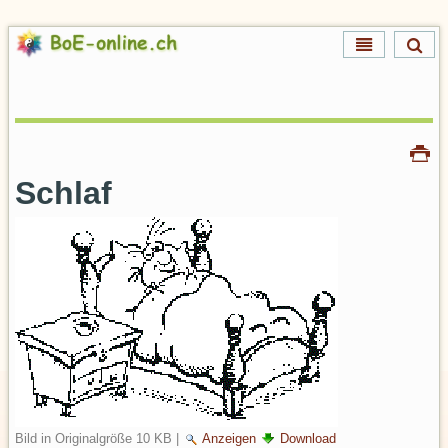
Direkt
zum
Inhalt
Direkt
zur
Navigation
Artikelaktionen
Drucken
Schlaf
Bild in Originalgröße
10 KB
|
Anzeigen
Download