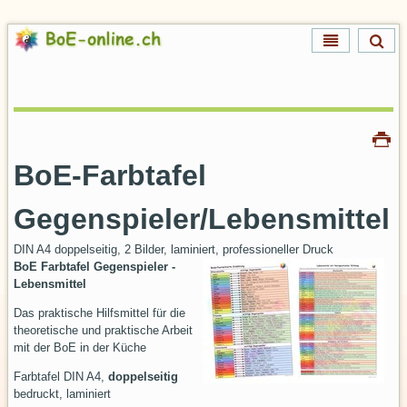
Direkt
zum
Inhalt
Direkt
zur
Navigation
Artikelaktionen
Drucken
BoE-Farbtafel
Gegenspieler/Lebensmittel
DIN A4 doppelseitig, 2 Bilder, laminiert, professioneller Druck
BoE Farbtafel Gegenspieler -
Lebensmittel
Das praktische Hilfsmittel für die
theoretische und praktische Arbeit
mit der BoE in der Küche
Farbtafel DIN A4,
doppelseitig
bedruckt, laminiert