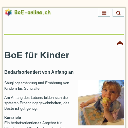
Direkt
zum
Inhalt
Direkt
zur
Navigation
Artikelaktionen
Drucken
BoE für Kinder
Bedarfsorientiert von Anfang an
Säuglingsernährung und Ernährung von
Kindern bis Schulalter
Am Anfang des Lebens bilden sich die
späteren Ernährungsgewohnheiten, das
Beste ist gut genug.
Kursziele
Ein bedarfsorientiertes Angebot für