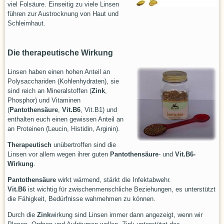
viel Folsäure. Einseitig zu viele Linsen
führen zur Austrocknung von Haut und
Schleimhaut.
Die therapeutische Wirkung
Linsen haben einen hohen Anteil an
Polysacchariden (Kohlenhydraten), sie
sind reich an Mineralstoffen (
Zink
,
Phosphor) und Vitaminen
(
Pantothensäure
,
Vit.B6
, Vit.B1) und
enthalten euch einen gewissen Anteil an
an Proteinen (Leucin, Histidin, Arginin).
Therapeutisch
unübertroffen sind die
Linsen vor allem wegen ihrer guten
Pantothensäure
- und
Vit.B6-
Wirkung
.
Pantothensäure
wirkt wärmend, stärkt die Infektabwehr.
Vit.B6
ist wichtig für zwischenmenschliche Beziehungen, es unterstützt
die Fähigkeit, Bedürfnisse wahrnehmen zu können.
Durch die
Zink
wirkung sind Linsen immer dann angezeigt, wenn wir