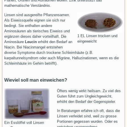
Planen, Ordnen und Aufräumen wollen. Zink unterstützt das
mathematische Verständnis.
Linsen sind ausgereifte Pflanzensamen.
Als Eiweissquelle eignen sie sich nur
bedingt. Sie enthalten andere
Aminosäuren als tierisches Eiweiss und
1 EL Linsen trocken und
ergänzen dieses daher vorteilhaft. Die
eingeweicht
Aminosäure
Leucin
erhöht den Bedarf an
Niacin. Bei Niacinmangel entstehen
diverse Symptome durch trockene Schleimhäute (z.B.
karpaltunnelsyndrom oder auch Migräne, Halluzinationen, wenn es die
Schleimhäute im Gehirn betrifft).
Wieviel soll man einweichen?
Öfters wenig wirkt heilsam. Zu viel des
Guten führt zum Ungleichgewicht,
erhöht den Bedarf der Gegenspieler.
In Beratungen erfahre ich oft, dass die
Linsen verleidet sind, weil zu grosse
Portionen gegessen wurden. Oder es
Ein Esslöffel voll Linsen
entstehen unangenehme