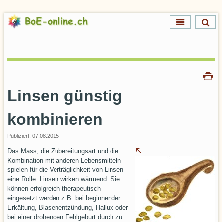
Direkt
zum
Inhalt
Direkt
zur
Navigation
Artikelaktionen
Drucken
Linsen günstig
kombinieren
Publiziert:
07.08.2015
Das Mass, die Zubereitungsart und die
Kombination mit anderen Lebensmitteln
spielen für die Verträglichkeit von Linsen
eine Rolle. Linsen wirken wärmend. Sie
können erfolgreich therapeutisch
eingesetzt werden z.B. bei beginnender
Erkältung, Blasenentzündung, Hallux oder
bei einer drohenden Fehlgeburt durch zu